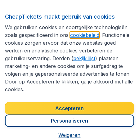
Volg CheapTickets.nl
CheapTickets maakt gebruik van cookies
We gebruiken cookies en soortgelijke technologieën
zoals gespecificeerd in ons
cookiebeleid
. Functionele
cookies zorgen ervoor dat onze websites goed
werken en analytische cookies verbeteren de
gebruikerservaring. Derden (
bekijk lijst
) plaatsen
marketing- en andere cookies om je surfgedrag te
volgen en je gepersonaliseerde advertenties te tonen.
Door op Accepteren te klikken, ga je akkoord met alle
cookies.
Toegankelijkheidsverklaring
Algemene voorwaarden
Disclaimer
Privacybeleid
Cookies
Accepteren
Copyright © 2026
Personaliseren
Weigeren