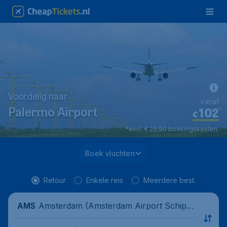
Voordelig naar
vanaf
102
*
Palermo Airport
€
*excl. € 29,90 boekingskosten.
Boek vluchten
Retour
Enkele reis
Meerdere best.
Amsterdam (Amsterdam Airport Schipho
AMS
l), Nederland