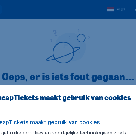
EUR
Oeps, er is iets fout gegaan...
eapTickets maakt gebruik van cookies
p Trustpilot
Op basis van
32
eapTickets maakt gebruik van cookies
gebruiken cookies en soortgelijke technologieën zoals
ickets.nl
Internationale sites