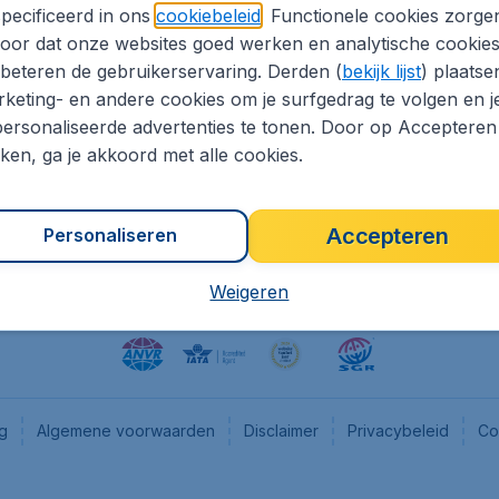
pecificeerd in ons
cookiebeleid
. Functionele cookies zorge
eapTickets.nl
CheapTickets.be
oor dat onze websites goed werken en analytische cookie
he informatie
Flugladen.de
beteren de gebruikerservaring. Derden (
bekijk lijst
) plaatse
CheapTickets.ch
keting- en andere cookies om je surfgedrag te volgen en j
ersonaliseerde advertenties te tonen. Door op Accepteren
es
CheapTickets.sg
kken, ga je akkoord met alle cookies.
en pers
Accepteren
Personaliseren
Weigeren
ng
Algemene voorwaarden
Disclaimer
Privacybeleid
Co