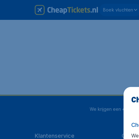
Boek vluchten
Ch
We krijgen een
4 uit 5
o
Ch
We 
Klantenservice
CheapT