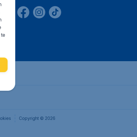
n
s
n
e
 te
okies
Copyright © 2026