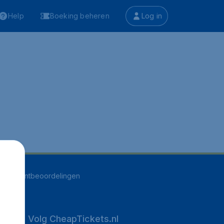
Help
Boeking beheren
Log in
496
klantbeoordelingen
Volg CheapTickets.nl