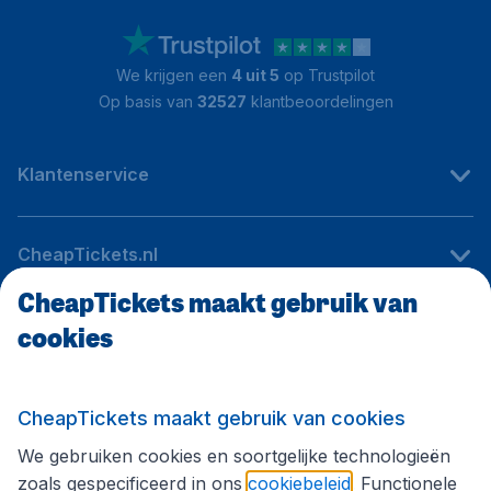
We krijgen een
4 uit 5
op Trustpilot
Op basis van
32527
klantbeoordelingen
Klantenservice
CheapTickets.nl
CheapTickets maakt gebruik van
cookies
Internationale sites
Volg CheapTickets.nl
CheapTickets maakt gebruik van cookies
We gebruiken cookies en soortgelijke technologieën
zoals gespecificeerd in ons
cookiebeleid
. Functionele