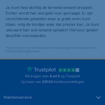
Je kunt heel dichtbij de terminal iemand droppen.
Echter wordt hier wel geld voor gevraagd. Er zijn
verschillende gebieden waar je gratis even kunt
staan, volg de bordjes waar dat precies kan. Je kunt
uiteraard hier ook iemand ophalen! Hiervoor gelden
dezelfde voorwaarden.
*Vanaf-prijzen op retourbasis, incl. belastingen en toeslagen, excl.
€ 29,90 boekingskosten.
We krijgen een
4 uit 5
op Trustpilot
Op basis van
32534
klantbeoordelingen
Klantenservice