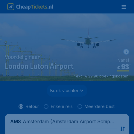
Voordelig naar
vanaf
93
*
London Luton Airport
€
*excl. € 29,90 boekingskosten.
Boek vluchten
Retour
Enkele reis
Meerdere best.
Amsterdam (Amsterdam Airport Schipho
AMS
l), Nederland