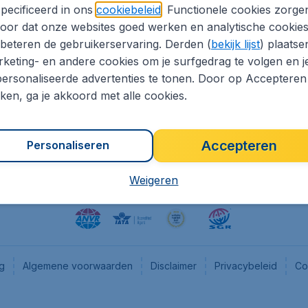
pecificeerd in ons
cookiebeleid
. Functionele cookies zorge
eapTickets.nl
CheapTickets.be
oor dat onze websites goed werken en analytische cookie
he informatie
Flugladen.de
beteren de gebruikerservaring. Derden (
bekijk lijst
) plaatse
CheapTickets.ch
keting- en andere cookies om je surfgedrag te volgen en j
ersonaliseerde advertenties te tonen. Door op Accepteren
es
CheapTickets.sg
kken, ga je akkoord met alle cookies.
en pers
Accepteren
Personaliseren
Weigeren
ng
Algemene voorwaarden
Disclaimer
Privacybeleid
Co