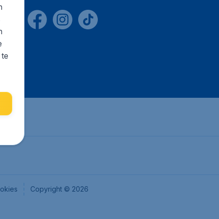
n
s
n
e
 te
okies
Copyright © 2026