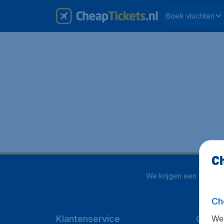
Boek vluchten
Ch
We krijgen een
4 uit 5
o
Ch
We 
Klantenservice
CheapT