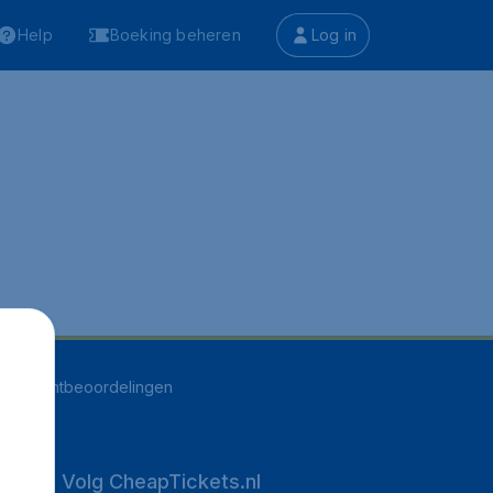
Help
Boeking beheren
Log in
541
klantbeoordelingen
Volg CheapTickets.nl