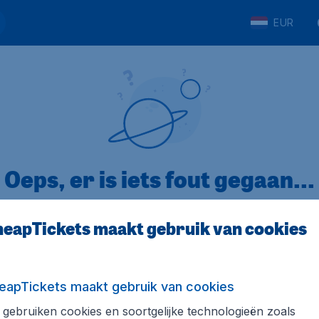
EUR
Oeps, er is iets fout gegaan...
eapTickets maakt gebruik van cookies
p Trustpilot
Op basis van
32
eapTickets maakt gebruik van cookies
gebruiken cookies en soortgelijke technologieën zoals
ickets.nl
Internationale sites