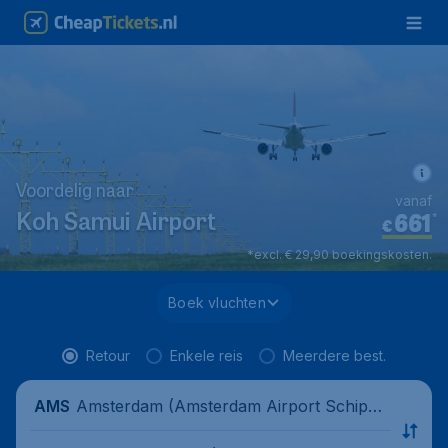
Voordelig naar
vanaf
661
*
Koh Samui Airport
€
*excl. € 29,90 boekingskosten.
Boek vluchten
Retour
Enkele reis
Meerdere best.
Amsterdam (Amsterdam Airport Schipho
AMS
l), Nederland