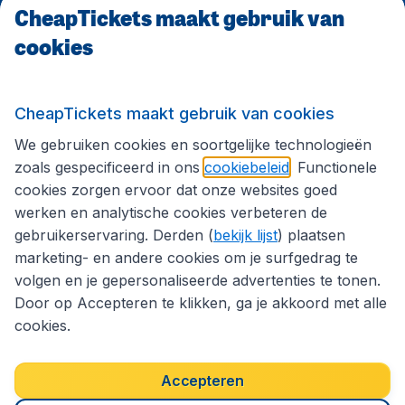
CheapTickets maakt gebruik van
cookies
Internationale sites
Volg CheapTickets.nl
CheapTickets maakt gebruik van cookies
We gebruiken cookies en soortgelijke technologieën
zoals gespecificeerd in ons
cookiebeleid
. Functionele
cookies zorgen ervoor dat onze websites goed
werken en analytische cookies verbeteren de
gebruikerservaring. Derden (
bekijk lijst
) plaatsen
marketing- en andere cookies om je surfgedrag te
volgen en je gepersonaliseerde advertenties te tonen.
Door op Accepteren te klikken, ga je akkoord met alle
cookies.
Toegankelijkheidsverklaring
Algemene voorwaarden
Disclaimer
Privacybeleid
Cookies
Accepteren
Copyright © 2026