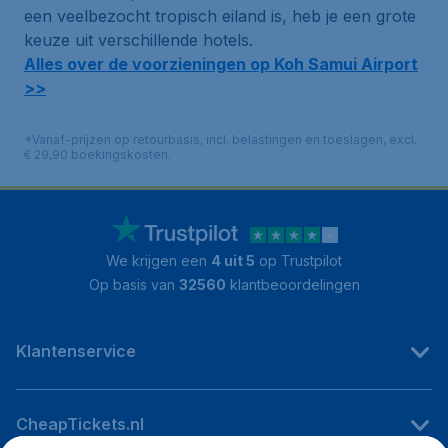
een veelbezocht tropisch eiland is, heb je een grote
keuze uit verschillende hotels.
Alles over de voorzieningen op Koh Samui Airport
>>
*Vanaf-prijzen op retourbasis, incl. belastingen en toeslagen, excl.
€ 29,90 boekingskosten.
We krijgen een
4 uit 5
op Trustpilot
Op basis van
32560
klantbeoordelingen
Klantenservice
CheapTickets.nl