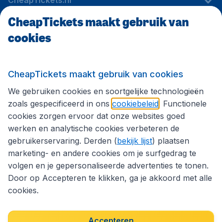
CheapTickets.nl
CheapTickets maakt gebruik van
cookies
Internationale sites
Volg CheapTickets.nl
CheapTickets maakt gebruik van cookies
We gebruiken cookies en soortgelijke technologieën
zoals gespecificeerd in ons
cookiebeleid
. Functionele
cookies zorgen ervoor dat onze websites goed
werken en analytische cookies verbeteren de
gebruikerservaring. Derden (
bekijk lijst
) plaatsen
marketing- en andere cookies om je surfgedrag te
volgen en je gepersonaliseerde advertenties te tonen.
Door op Accepteren te klikken, ga je akkoord met alle
cookies.
Toegankelijkheidsverklaring
Algemene voorwaarden
Disclaimer
Privacybeleid
Cookies
Accepteren