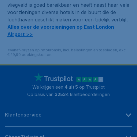
vliegveld is goed bereikbaar en heeft naast haar vele
voorzieningen diverse hotels in de buurt die de
luchthaven geschikt maken voor een tijdelijk verblijf.
Alles over de voorzieningen op East London
Airport >>
*Vanaf-prijzen op retourbasis, incl. belastingen en toeslagen, excl.
€ 29,90 boekingskosten.
We krijgen een
4 uit 5
op Trustpilot
Op basis van
32534
klantbeoordelingen
Klantenservice