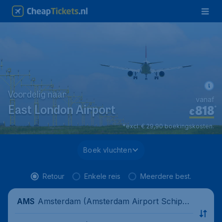
Voordelig naar
vanaf
818
*
East London Airport
€
*excl. € 29,90 boekingskosten.
Boek vluchten
Retour
Enkele reis
Meerdere best.
Amsterdam (Amsterdam Airport Schipho
AMS
l), Nederland