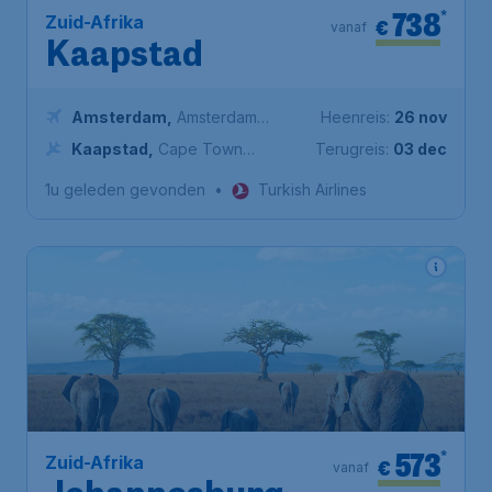
738
*
Zuid-Afrika
€
vanaf
Kaapstad
Amsterdam
,
Amsterdam
Heenreis:
26 nov
Airport Schiphol
Kaapstad
,
Cape Town
Terugreis:
03 dec
International Airport
1u geleden gevonden
•
Turkish Airlines
573
*
Zuid-Afrika
€
vanaf