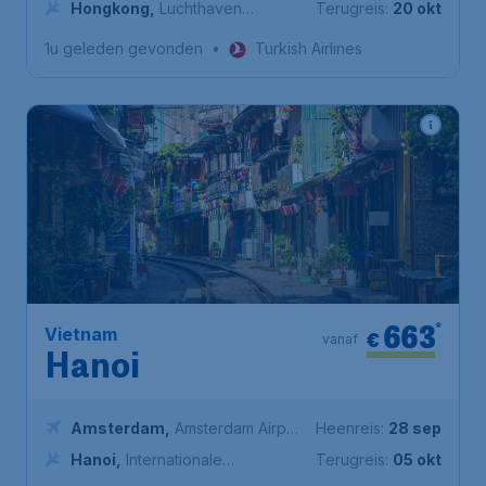
Hongkong
,
Luchthaven
Terugreis:
20 okt
Hongkong
1u geleden gevonden
•
Turkish Airlines
663
*
Vietnam
€
vanaf
Hanoi
Amsterdam
,
Amsterdam Airport
Heenreis:
28 sep
Schiphol
Hanoi
,
Internationale
Terugreis:
05 okt
Luchthaven Nội Bài