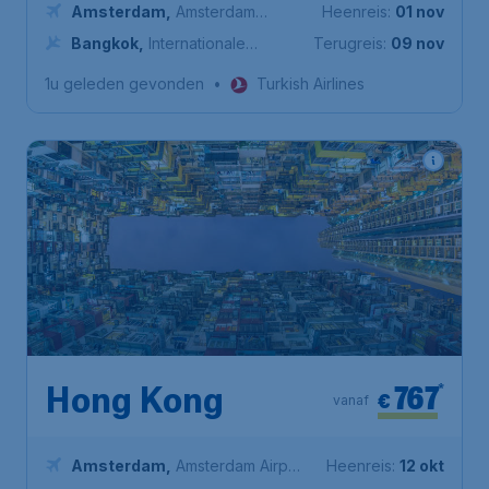
Amsterdam
,
Amsterdam
Heenreis:
01 nov
Airport Schiphol
Bangkok
,
Internationale
Terugreis:
09 nov
Luchthaven Suvarnabhumi
1u geleden gevonden
•
Turkish Airlines
767
*
Hong Kong
€
vanaf
Amsterdam
,
Amsterdam Airport
Heenreis:
12 okt
Schiphol