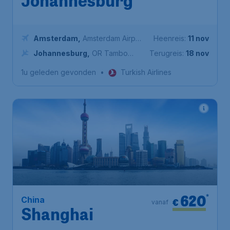
Johannesburg
Amsterdam
,
Amsterdam Airport
Heenreis:
11 nov
Schiphol
Johannesburg
,
OR Tambo
Terugreis:
18 nov
International Airport
1u geleden gevonden
•
Turkish Airlines
620
*
China
€
vanaf
Shanghai