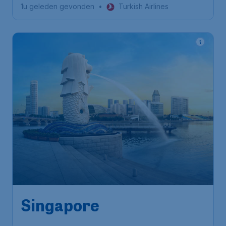
1u geleden gevonden
•
Turkish Airlines
821
*
Singapore
€
vanaf
Amsterdam
,
Amsterdam Airport
Heenreis:
17 aug
Schiphol
Singapore
,
Internationale
Terugreis:
14 sep
luchthaven Changi
1u geleden gevonden
•
Turkish Airlines