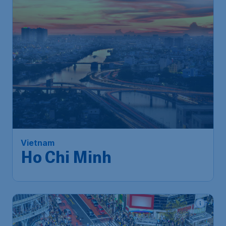
700
*
Vietnam
€
vanaf
Ho Chi Minh
Amsterdam
,
Amsterdam Airport
Heenreis:
08 dec
Schiphol
Ho Chi Minhstad
,
Internationale
Terugreis:
14 dec
luchthaven Tan Son Nhat
1u geleden gevonden
•
Turkish Airlines