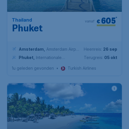
605
*
Thailand
€
vanaf
Phuket
Amsterdam
,
Amsterdam Airport
Heenreis:
26 sep
Schiphol
Phuket
,
Internationale
Terugreis:
05 okt
Luchthaven Phuket
1u geleden gevonden
•
Turkish Airlines