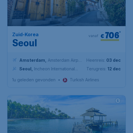
706
*
Zuid-Korea
€
vanaf
Seoul
Amsterdam
,
Amsterdam Airport
Heenreis:
03 dec
Schiphol
Seoul
,
Incheon International
Terugreis:
12 dec
Airport
1u geleden gevonden
•
Turkish Airlines