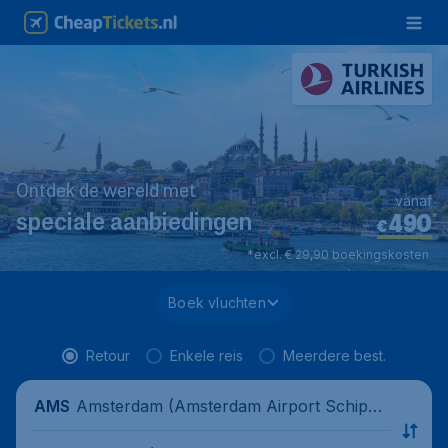
Ontdek de wereld met
vanaf
490
*
speciale aanbiedingen
€
*excl. € 29,90 boekingskosten.
Boek vluchten
Retour
Enkele reis
Meerdere best.
Amsterdam (Amsterdam Airport Schipho
AMS
l), Nederland