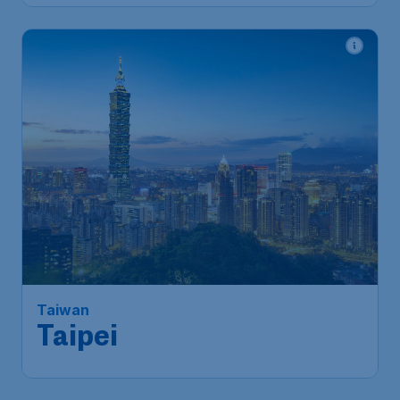
799
*
Taiwan
€
vanaf
Taipei
Amsterdam
,
Amsterdam
Heenreis:
12 aug
Airport Schiphol
Taipei
,
Internationale
Terugreis:
09 sep
luchthaven Taiwan Taoyuan
1u geleden gevonden
•
Turkish Airlines