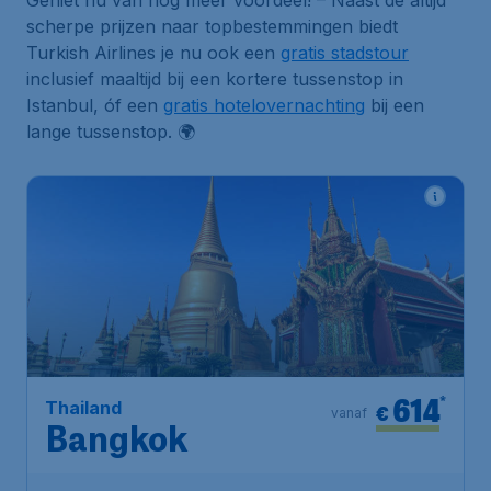
Geniet nu van nog meer voordeel! – Naast de altijd
scherpe prijzen naar topbestemmingen biedt
Turkish Airlines je nu ook een
gratis stadstour
inclusief maaltijd bij een kortere tussenstop in
Istanbul, óf een
gratis hotelovernachting
bij een
lange tussenstop. 🌍
614
*
Thailand
€
vanaf
Bangkok