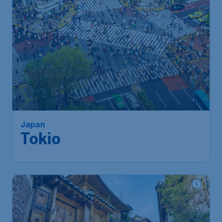
852
*
Japan
€
vanaf
Tokio
Amsterdam
,
Amsterdam
Heenreis:
26 nov
Airport Schiphol
Tokyo
,
Luchthaven Narita
Terugreis:
07 dec
1u geleden gevonden
•
Turkish Airlines