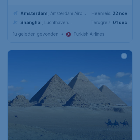
Amsterdam
,
Amsterdam Airport
Heenreis:
22 nov
Schiphol
Shanghai
,
Luchthaven
Terugreis:
01 dec
Shanghai Pudong
1u geleden gevonden
•
Turkish Airlines