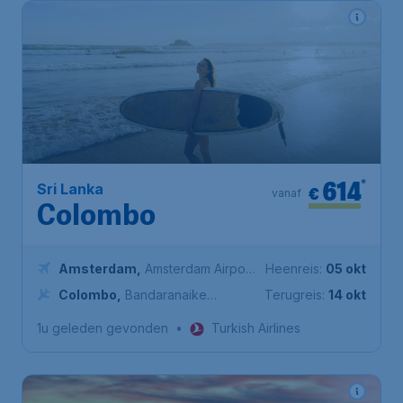
614
*
Sri Lanka
€
vanaf
Colombo
Amsterdam
,
Amsterdam Airport
Heenreis:
05 okt
Schiphol
Colombo
,
Bandaranaike
Terugreis:
14 okt
International Airport
1u geleden gevonden
•
Turkish Airlines