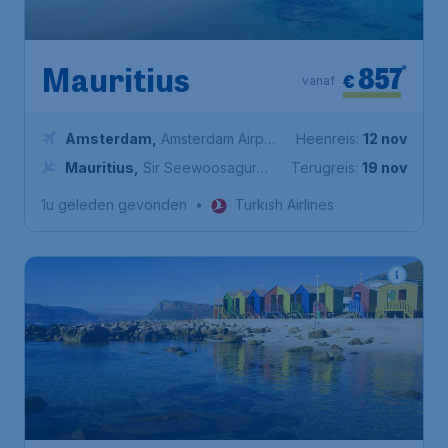
857
*
Mauritius
€
vanaf
Amsterdam
,
Amsterdam Airport
Heenreis:
12 nov
Schiphol
Mauritius
,
Sir Seewoosagur
Terugreis:
19 nov
Ramgoolam International Airport
1u geleden gevonden
•
Turkish Airlines