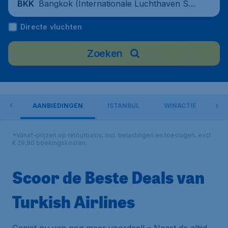
Bangkok (Internationale Luchthaven Suv
BKK
arnabhumi), Thailand
Directe vluchten
Zoeken
ORT
AANBIEDINGEN
ISTANBUL
WINACTIE
O
*Vanaf-prijzen op retourbasis, incl. belastingen en toeslagen, excl.
€ 29,90 boekingskosten.
Scoor de Beste Deals van
Turkish Airlines