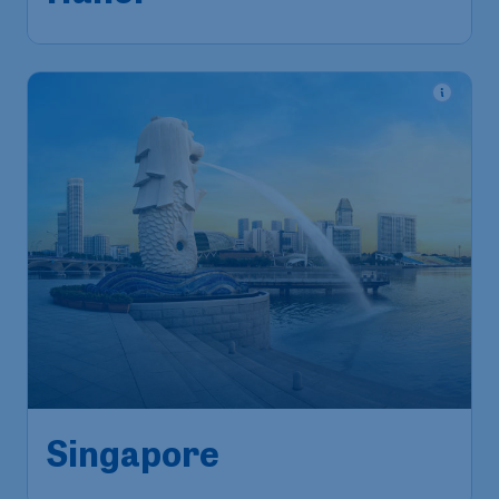
1u geleden gevonden
•
Turkish Airlines
834
*
Singapore
€
vanaf
Amsterdam
,
Amsterdam
Heenreis:
24 nov
Airport Schiphol
Singapore
,
Internationale
Terugreis:
02 dec
luchthaven Changi
1u geleden gevonden
•
Turkish Airlines