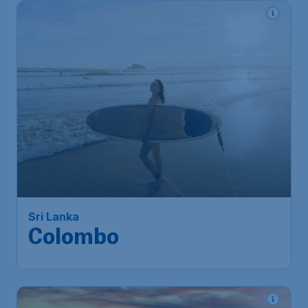
617
*
Sri Lanka
€
vanaf
Colombo
Amsterdam
,
Amsterdam Airport
Heenreis:
03 nov
Schiphol
Colombo
,
Bandaranaike
Terugreis:
10 nov
International Airport
1u geleden gevonden
•
Turkish Airlines