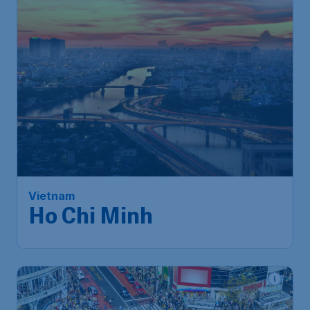
701
*
Vietnam
€
vanaf
Ho Chi Minh
Amsterdam
,
Amsterdam Airport
Heenreis:
08 dec
Schiphol
Ho Chi Minhstad
,
Internationale
Terugreis:
14 dec
luchthaven Tan Son Nhat
1u geleden gevonden
•
Turkish Airlines