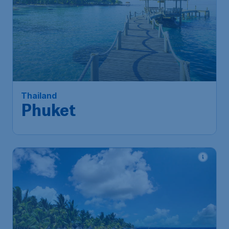
605
*
Thailand
€
vanaf
Phuket
Amsterdam
,
Amsterdam Airport
Heenreis:
26 sep
Schiphol
Phuket
,
Internationale
Terugreis:
05 okt
Luchthaven Phuket
1u geleden gevonden
•
Turkish Airlines