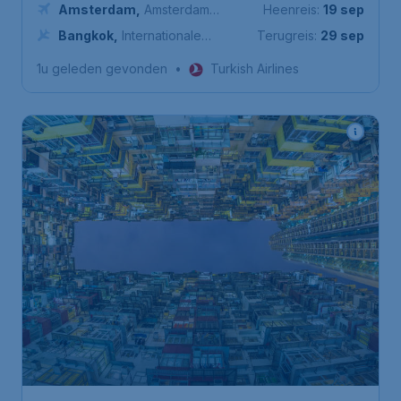
Amsterdam
,
Amsterdam
Heenreis:
19 sep
Airport Schiphol
Bangkok
,
Internationale
Terugreis:
29 sep
Luchthaven Suvarnabhumi
1u geleden gevonden
•
Turkish Airlines
772
*
Hong Kong
€
vanaf
Amsterdam
,
Amsterdam
Heenreis:
26 nov
Airport Schiphol