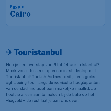
Amsterdam
,
Amsterdam
Heenreis:
21 sep
Airport Schiphol
Gouvernement Caïro
,
Terugreis:
29 sep
Luchthaven Caïro Internationaal
1u geleden gevonden
•
Turkish Airlines
✈ Touristanbul
Heb je een overstap van 6 tot 24 uur in Istanbul?
Maak van je tussenstop een mini-stedentrip met
Touristanbul! Turkish Airlines biedt je een gratis
sightseeing-tour langs de iconische hoogtepunten
van de stad, inclusief een smakelijke maaltijd. Je
hoeft je alleen aan te melden bij de balie op het
vliegveld – de rest laat je aan ons over.