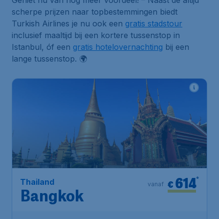
Geniet nu van nog meer voordeel! – Naast de altijd
scherpe prijzen naar topbestemmingen biedt
Turkish Airlines je nu ook een
gratis stadstour
inclusief maaltijd bij een kortere tussenstop in
Istanbul, óf een
gratis hotelovernachting
bij een
lange tussenstop. 🌍
614
*
Thailand
€
vanaf
Bangkok