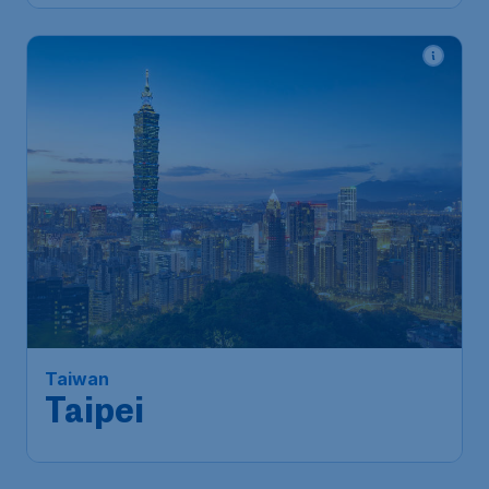
801
*
Taiwan
€
vanaf
Taipei
Amsterdam
,
Amsterdam
Heenreis:
12 aug
Airport Schiphol
Taipei
,
Internationale
Terugreis:
09 sep
luchthaven Taiwan Taoyuan
1u geleden gevonden
•
Turkish Airlines