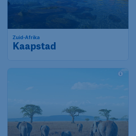
739
*
Zuid-Afrika
€
vanaf
Kaapstad
Amsterdam
,
Amsterdam
Heenreis:
26 nov
Airport Schiphol
Kaapstad
,
Cape Town
Terugreis:
03 dec
International Airport
1u geleden gevonden
•
Turkish Airlines
577
*
Zuid-Afrika
€
vanaf