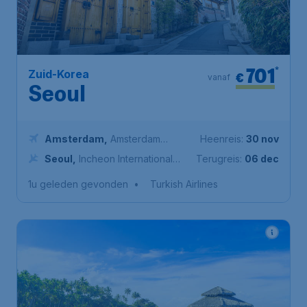
701
*
Zuid-Korea
€
vanaf
Seoul
Amsterdam
,
Amsterdam
Heenreis:
30 nov
Airport Schiphol
Seoul
,
Incheon International
Terugreis:
06 dec
Airport
1u geleden gevonden
•
Turkish Airlines