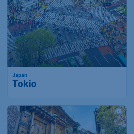
852
*
Japan
€
vanaf
Tokio
Amsterdam
,
Amsterdam
Heenreis:
26 nov
Airport Schiphol
Tokyo
,
Luchthaven Narita
Terugreis:
07 dec
1u geleden gevonden
•
Turkish Airlines