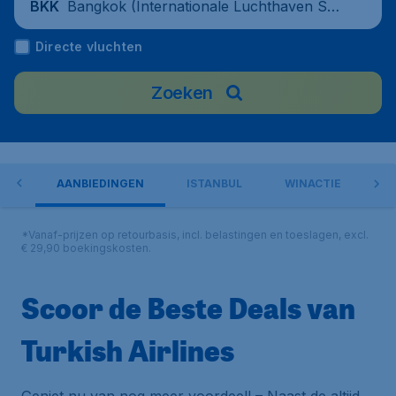
Bangkok (Internationale Luchthaven Suv
BKK
arnabhumi), Thailand
Directe vluchten
Zoeken
ORT
AANBIEDINGEN
ISTANBUL
WINACTIE
O
*Vanaf-prijzen op retourbasis, incl. belastingen en toeslagen, excl.
€ 29,90 boekingskosten.
Scoor de Beste Deals van
Turkish Airlines