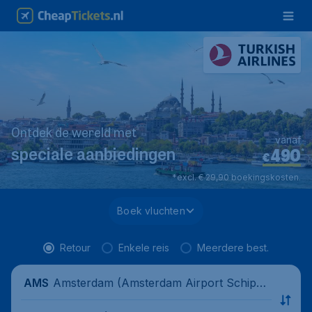
Ontdek de wereld met
vanaf
490
*
speciale aanbiedingen
€
*excl. € 29,90 boekingskosten.
Boek vluchten
Retour
Enkele reis
Meerdere best.
Amsterdam (Amsterdam Airport Schipho
AMS
l), Nederland