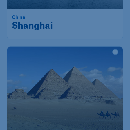
China
Shanghai
387
*
Egypte
€
vanaf
Caïro