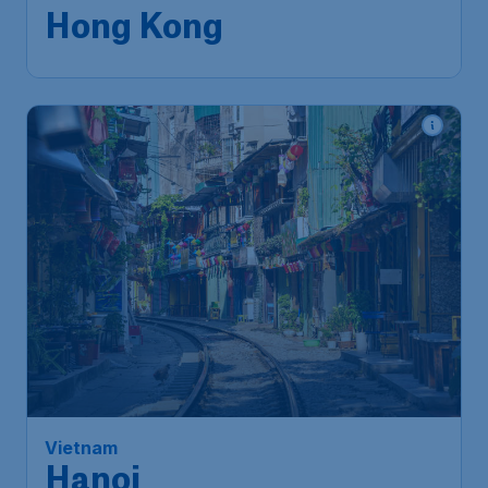
Hongkong
,
Luchthaven
Terugreis:
03 dec
Hongkong
1u geleden gevonden
•
Turkish Airlines
656
*
Vietnam
€
vanaf
Hanoi
Amsterdam
,
Amsterdam
Heenreis:
30 nov
Airport Schiphol
Hanoi
,
Internationale
Terugreis:
07 dec
Luchthaven Nội Bài