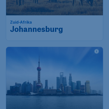
Johannesburg
Amsterdam
,
Amsterdam Airport
Heenreis:
01 dec
Schiphol
Johannesburg
,
OR Tambo
Terugreis:
11 dec
International Airport
1u geleden gevonden
•
Turkish Airlines