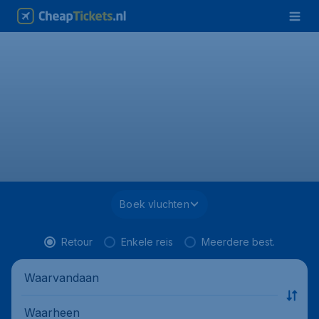
Boek vluchten
Retour
Enkele reis
Meerdere best.
Waarvandaan
Waarheen