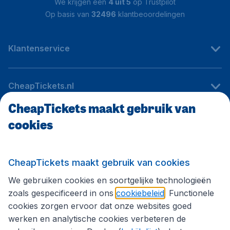
We krijgen een
4 uit 5
op Trustpilot
Op basis van
32496
klantbeoordelingen
Klantenservice
CheapTickets.nl
CheapTickets maakt gebruik van
cookies
Internationale sites
Volg CheapTickets.nl
CheapTickets maakt gebruik van cookies
We gebruiken cookies en soortgelijke technologieën
zoals gespecificeerd in ons
cookiebeleid
. Functionele
cookies zorgen ervoor dat onze websites goed
werken en analytische cookies verbeteren de