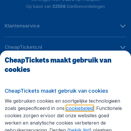
Op basis van
32556
klantbeoordelingen
Klantenservice
CheapTickets.nl
CheapTickets maakt gebruik van
cookies
Internationale sites
Volg CheapTickets.nl
CheapTickets maakt gebruik van cookies
We gebruiken cookies en soortgelijke technologieën
zoals gespecificeerd in ons
cookiebeleid
. Functionele
cookies zorgen ervoor dat onze websites goed
werken en analytische cookies verbeteren de
gebruikerservaring. Derden (
bekijk lijst
) plaatsen