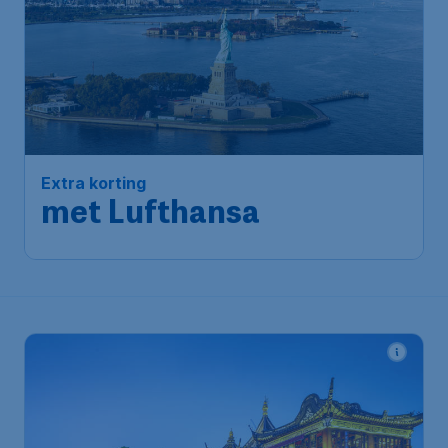
666
*
Extra korting
€
vanaf
met Lufthansa
Amsterdam
,
Amsterdam
Heenreis:
22 dec
Airport Schiphol
New York
,
Newark Liberty
Terugreis:
29 dec
International Airport
1u geleden gevonden
•
Lufthansa