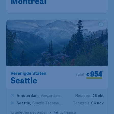
Elliott Trudeau International
1u geleden gevonden
•
Lufthansa
Airport
954
*
Verenigde Staten
€
vanaf
Seattle
Amsterdam
,
Amsterdam
Heenreis:
25 okt
Airport Schiphol
Seattle
,
Seattle-Tacoma
Terugreis:
06 nov
International Airport
1u geleden gevonden
•
Lufthansa