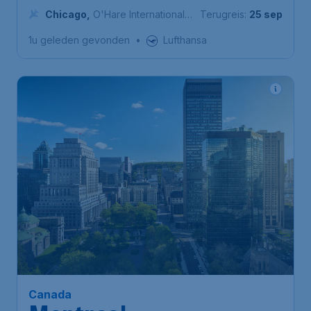
Airport Schiphol
Chicago
,
O'Hare International
Terugreis:
25 sep
Airport
1u geleden gevonden
•
Lufthansa
517
*
Canada
€
vanaf
Montreal
Amsterdam
,
Amsterdam
Heenreis:
15 sep
Airport Schiphol
Montreal
,
Montréal-Pierre
Terugreis:
25 sep