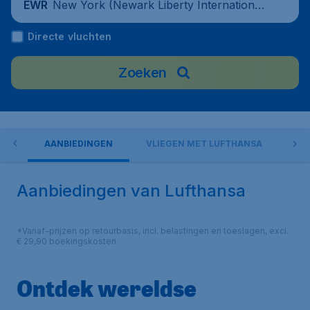
New York (Newark Liberty International
EWR
Airport), Verenigde Staten
Directe vluchten
Zoeken
ORT
AANBIEDINGEN
VLIEGEN MET LUFTHANSA
IN
Aanbiedingen van Lufthansa
*Vanaf-prijzen op retourbasis, incl. belastingen en toeslagen, excl.
€ 29,90 boekingskosten.
Ontdek wereldse