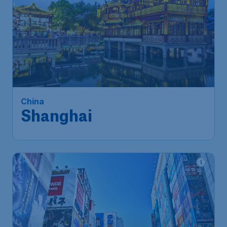
621
*
China
€
vanaf
Shanghai
Amsterdam
,
Amsterdam
Heenreis:
23 nov
Airport Schiphol
Shanghai
,
Luchthaven
Terugreis:
02 dec
Shanghai Pudong
1u geleden gevonden
•
Lufthansa