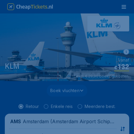
vanaf
132
*
KLM
€
*excl. € 29,90 boekingskosten.
Boek vluchten
Retour
Enkele reis
Meerdere best.
Amsterdam (Amsterdam Airport Schipho
AMS
l), Nederland