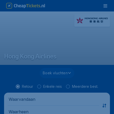
Hong Kong Airlines
Boek vluchten
Retour
Enkele reis
Meerdere best.
Waarvandaan
Waarheen