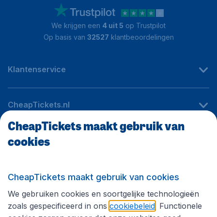
We krijgen een
4 uit 5
op Trustpilot
Op basis van
32527
klantbeoordelingen
Klantenservice
CheapTickets.nl
CheapTickets maakt gebruik van
cookies
Internationale sites
Volg CheapTickets.nl
CheapTickets maakt gebruik van cookies
We gebruiken cookies en soortgelijke technologieën
zoals gespecificeerd in ons
cookiebeleid
. Functionele