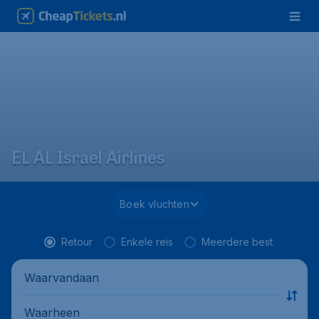
EL AL Israel Airlines
Boek vluchten
Retour
Enkele reis
Meerdere best.
Waarvandaan
Waarheen