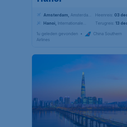
Amsterdam
,
Amsterdam
Heenreis:
03 de
Airport Schiphol
Hanoi
,
Internationale
Terugreis:
13 de
Luchthaven Nội Bài
1u geleden gevonden
•
China Southern
Airlines
608
Zuid-Korea
€
vanaf
Seoul