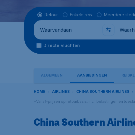
Vluchttype
Retour
Enkele reis
Meerdere sted
Waarvandaan
Waarhe
Directe vluchten
ALGEMEEN
AANBIEDINGEN
REISK
HOME
AIRLINES
CHINA SOUTHERN AIRLINES
*Vanaf-prijzen op retourbasis, incl. belastingen en toes
China Southern Airlin