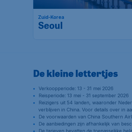
Amsterdam
,
Amsterdam
Heenreis:
24 no
Airport Schiphol
Seoul
,
Gimpo
Terugreis:
05 de
International Airport
1u geleden gevonden
•
China Southern
Airlines
De kleine lettertjes
Verkoopperiode: 13 - 31 mei 2026
Reisperiode: 13 mei - 31 september 2026
Reizigers uit 54 landen, waaronder Nederl
verblijven in China. Voor details over i
De voorwaarden van China Southern Airli
De aanbiedingen zijn afhankelijk van bes
De tarieven bevatten de toepasselijke bel