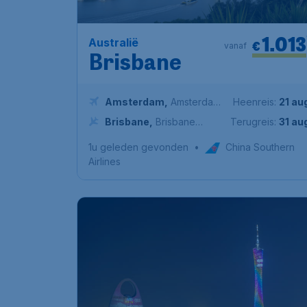
1.013
Australië
€
vanaf
Brisbane
Amsterdam
,
Amsterdam
Heenreis:
21 au
Airport Schiphol
Brisbane
,
Brisbane
Terugreis:
31 au
Airport
1u geleden gevonden
•
China Southern
Airlines