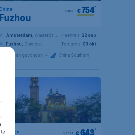
754
*
China
€
vanaf
Fuzhou
Amsterdam
,
Amsterdam
Heenreis:
22 sep
Airport Schiphol
Fuzhou
,
Changle
Terugreis:
03 okt
International Airport
1u geleden gevonden
•
China Southern
Airlines
n
s
n
e
 te
643
*
Filipijnen