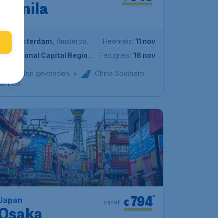
€
vanaf
Manila
Amsterdam
,
Amsterdam
Heenreis:
11 nov
Airport Schiphol
National Capital Region
,
Terugreis:
18 nov
Ninoy Aquino International
1u geleden gevonden
•
China Southern
Airport
Airlines
794
*
Japan
€
vanaf
Osaka