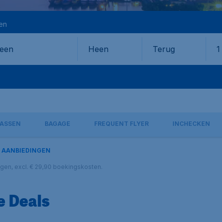
en
Heen
Terug
1
en
LASSEN
BAGAGE
FREQUENT FLYER
INCHECKEN
AANBIEDINGEN
lagen, excl. € 29,90 boekingskosten.
e Deals