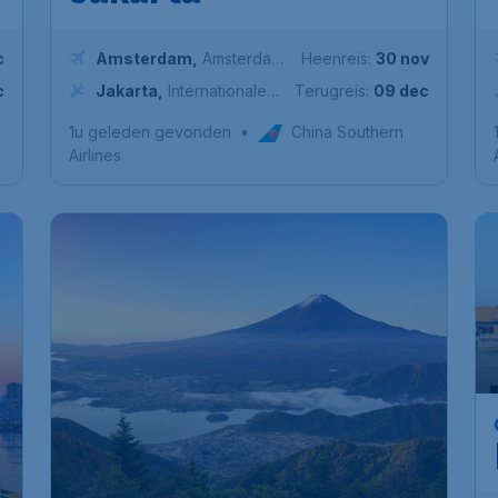
c
Amsterdam
,
Amsterdam
Heenreis:
30 nov
Airport Schiphol
c
Jakarta
,
Internationale
Terugreis:
09 dec
luchthaven Soekarno-
1u geleden gevonden
•
China Southern
Hatta
Airlines
*
676
*
Japan
€
vanaf
Tokyo