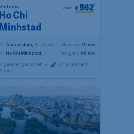
562
*
Vietnam
€
vanaf
Ho Chi
Minhstad
Amsterdam
,
Amsterdam
Heenreis:
01 nov
Airport Schiphol
Ho Chi Minhstad
,
Terugreis:
08 nov
Internationale luchthaven
1u geleden gevonden
•
China Southern
Tan Son Nhat
Airlines