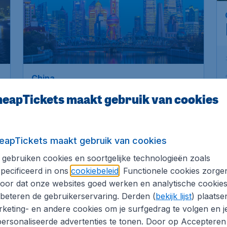
*
528
*
China
€
vanaf
Shanghai
p
Amsterdam
,
Amsterdam
Heenreis:
28 nov
Airport Schiphol
t
Shanghai
,
Luchthaven
Terugreis:
05 dec
Shanghai Hongqiao
1u geleden gevonden
•
China Southern
eapTickets maakt gebruik van cookies
Airlines
eapTickets maakt gebruik van cookies
gebruiken cookies en soortgelijke technologieën zoals
pecificeerd in ons
cookiebeleid
. Functionele cookies zorge
oor dat onze websites goed werken en analytische cookie
beteren de gebruikerservaring. Derden (
bekijk lijst
) plaatse
keting- en andere cookies om je surfgedrag te volgen en j
ersonaliseerde advertenties te tonen. Door op Accepteren
647
*
*
Indonesië