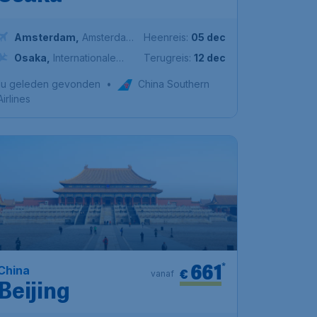
Amsterdam
,
Amsterdam
Heenreis:
05 dec
Airport Schiphol
Osaka
,
Internationale
Terugreis:
12 dec
Luchthaven Kansai
1u geleden gevonden
•
China Southern
Airlines
661
*
China
€
vanaf
Beijing