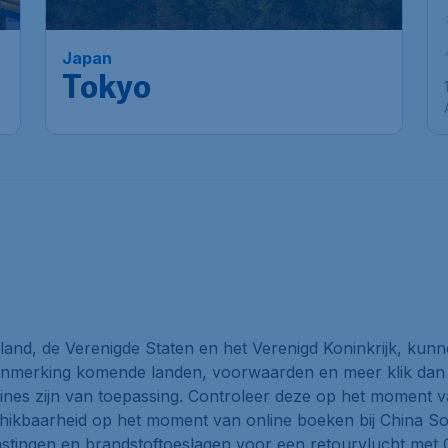
v
Amsterdam
,
Amsterdam
Heenreis:
03 dec
Airport Schiphol
c
Tokyo
,
Luchthaven
Terugreis:
12 dec
Haneda
1u geleden gevonden
•
China Southern
Airlines
and, de Verenigde Staten en het Verenigd Koninkrijk, kunne
n aanmerking komende landen, voorwaarden en meer klik da
nes zijn van toepassing. Controleer deze op het moment 
chikbaarheid op het moment van online boeken bij China Sou
astingen en brandstoftoeslagen voor een retourvlucht met C