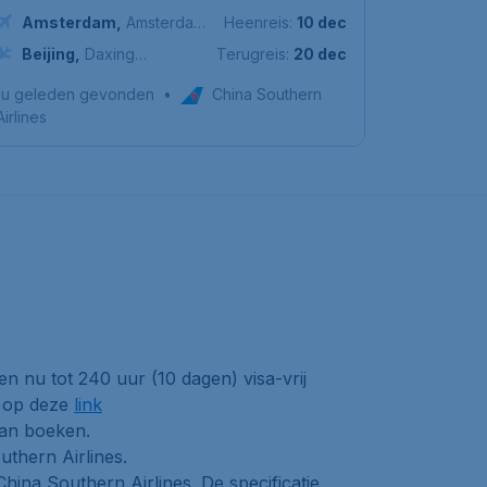
Amsterdam
,
Amsterdam
Heenreis:
10 dec
Airport Schiphol
Beijing
,
Daxing
Terugreis:
20 dec
International Airport
1u geleden gevonden
•
China Southern
Airlines
n nu tot 240 uur (10 dagen) visa-vrij
n op deze
link
van boeken.
thern Airlines.
hina Southern Airlines. De specificatie