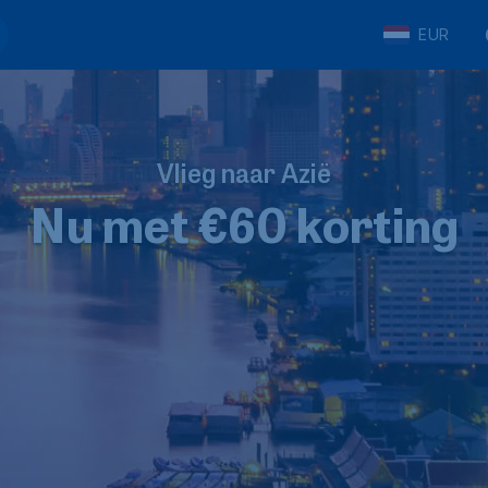
EUR
Vlieg naar Azië
Nu met €60 korting