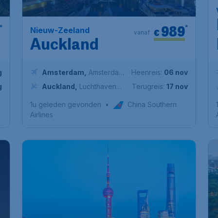
989
*
*
Nieuw-Zeeland
€
vanaf
Auckland
g
Amsterdam
,
Amsterdam
Heenreis:
06 nov
Airport Schiphol
g
Auckland
,
Luchthaven
Terugreis:
17 nov
van Auckland
1u geleden gevonden
•
China Southern
Airlines